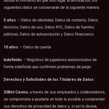
desde el momento en que tuvo lugar la terminación, los
siguientes datos se conservarán de la siguiente manera:
5 años
: – Datos de identidad, Datos de contacto, Datos
técnicos, Datos de uso, Datos KYC, Datos de fuentes
públicas, Datos de autoexclusión y Datos financieros
10 años
: – Datos de cuenta
Indefinido
: – Registros de jugadores autoexcluidos de
forma indefinida que confirmen problemas de juego
Derechos y Solicitudes de los Titulares de Datos
20Bet Casino
, a través de sus empleados y colaboradores,
se compromete a ayudarle en todo lo posible a comprender
sus derechos de privacidad de datos y, si así lo desea,