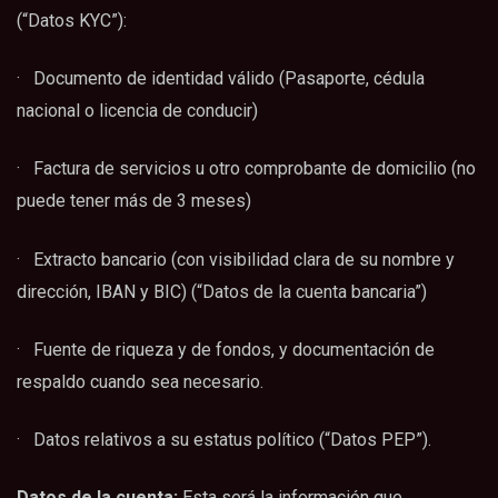
(“Datos KYC”):
· Documento de identidad válido (Pasaporte, cédula
nacional o licencia de conducir)
· Factura de servicios u otro comprobante de domicilio (no
puede tener más de 3 meses)
· Extracto bancario (con visibilidad clara de su nombre y
dirección, IBAN y BIC) (“Datos de la cuenta bancaria”)
· Fuente de riqueza y de fondos, y documentación de
respaldo cuando sea necesario.
· Datos relativos a su estatus político (“Datos PEP”).
Datos de la cuenta:
Esta será la información que