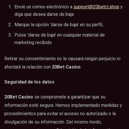
Envíe un correo electrónico a
support@20betcl.shop
y
diga que desea darse de baja
Marque la opción 'darse de baja' en su perfil;
Pulse 'darse de baja' en cualquier material de
marketing recibido.
Retirar su consentimiento no le causará ningún perjuicio ni
afectará la relación con
20Bet Casino
.
Seguridad de los datos
20Bet Casino
se compromete a garantizar que su
información esté segura. Hemos implementado medidas y
procedimientos para evitar el acceso no autorizado o la
divulgación de su información. Del mismo modo,