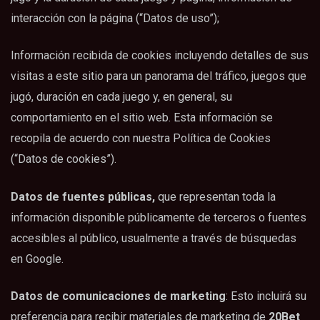
interacción con la página (“Datos de uso”);
Información recibida de cookies incluyendo detalles de sus
visitas a este sitio para un panorama del tráfico, juegos que
jugó, duración en cada juego y, en general, su
comportamiento en el sitio web. Esta información se
recopila de acuerdo con nuestra Política de Cookies
(“Datos de cookies”).
Datos de fuentes públicas,
que representan toda la
información disponible públicamente de terceros o fuentes
accesibles al público, usualmente a través de búsquedas
en Google.
Datos de comunicaciones de marketing
: Esto incluirá su
preferencia para recibir materiales de marketing de
20Bet