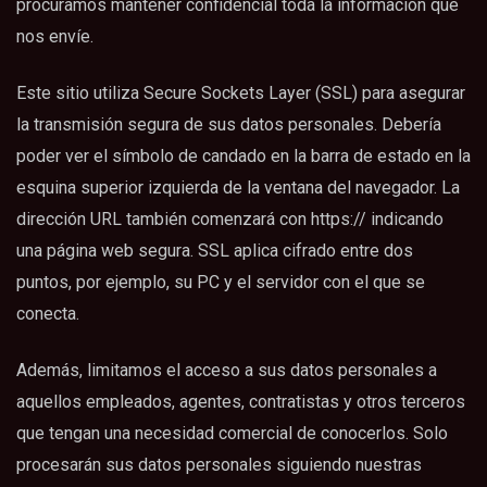
procuramos mantener confidencial toda la información que
nos envíe.
Este sitio utiliza Secure Sockets Layer (SSL) para asegurar
la transmisión segura de sus datos personales. Debería
poder ver el símbolo de candado en la barra de estado en la
esquina superior izquierda de la ventana del navegador. La
dirección URL también comenzará con https:// indicando
una página web segura. SSL aplica cifrado entre dos
puntos, por ejemplo, su PC y el servidor con el que se
conecta.
Además, limitamos el acceso a sus datos personales a
aquellos empleados, agentes, contratistas y otros terceros
que tengan una necesidad comercial de conocerlos. Solo
procesarán sus datos personales siguiendo nuestras