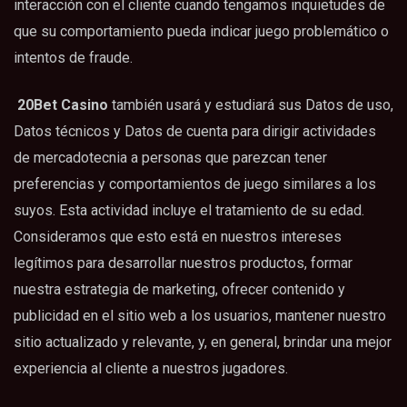
interacción con el cliente cuando tengamos inquietudes de
que su comportamiento pueda indicar juego problemático o
intentos de fraude.
20Bet Casino
también usará y estudiará sus Datos de uso,
Datos técnicos y Datos de cuenta para dirigir actividades
de mercadotecnia a personas que parezcan tener
preferencias y comportamientos de juego similares a los
suyos. Esta actividad incluye el tratamiento de su edad.
Consideramos que esto está en nuestros intereses
legítimos para desarrollar nuestros productos, formar
nuestra estrategia de marketing, ofrecer contenido y
publicidad en el sitio web a los usuarios, mantener nuestro
sitio actualizado y relevante, y, en general, brindar una mejor
experiencia al cliente a nuestros jugadores.