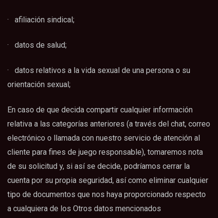
· afiliación sindical;
· datos de salud;
· datos relativos a la vida sexual de una persona o su
orientación sexual;
En caso de que decida compartir cualquier información
relativa a las categorías anteriores (a través del chat, correo
electrónico o llamada con nuestro servicio de atención al
cliente para fines de juego responsable), tomaremos nota
de su solicitud y, si así se decide, podríamos cerrar la
cuenta por su propia seguridad, así como eliminar cualquier
tipo de documentos que nos haya proporcionado respecto
a cualquiera de los Otros datos mencionados