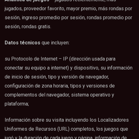
jugados, proveedor favorito, mayor premio, más rondas por
sesión, ingreso promedio por sesión, rondas promedio por
sesión, rondas gratis.
Datos técnicos
que incluyen:
su Protocolo de Internet – IP (dirección usada para
conectar su equipo a internet) y dispositivo, su información
de inicio de sesión, tipo y versión de navegador,
configuración de zona horaria, tipos y versiones de
complementos del navegador, sistema operativo y
plataforma;
Información sobre su visita incluyendo los Localizadores
Uniformes de Recursos (URL) completos, los juegos que
jugó y la duración de cada juego y página, información de