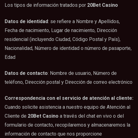
Los tipos de información tratados por
20Bet Casino
Datos de identidad
: se refiere a Nombre y Apellidos,
Fecha de nacimiento, Lugar de nacimiento, Dirección
residencial (incluyendo Ciudad, Código Postal y País),
Nacionalidad, Número de identidad o número de pasaporte,
Edad
Datos de contacto
: Nombre de usuario, Número de
teléfono, Dirección postal y Dirección de correo electrónico
Correspondencia con el servicio de atención al cliente:
Cuando solicite asistencia a nuestro equipo de Atención al
Cliente de
20Bet Casino
a través del chat en vivo o del
formulario de contacto, recopilaremos y almacenaremos la
información de contacto que nos proporcione