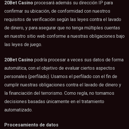
20Bet Casino
procesará además su dirección IP para
confirmar su ubicación, de conformidad con nuestros
requisitos de verificación según las leyes contra el lavado
de dinero, y para asegurar que no tenga múltiples cuentas
en nuestro sitio web conforme a nuestras obligaciones bajo
las leyes de juego.
20Bet Casino
podría procesar a veces sus datos de forma
automática, con el objetivo de evaluar ciertos aspectos
personales (perfilado). Usamos el perfilado con el fin de
cumplir nuestras obligaciones contra el lavado de dinero y
la financiación del terrorismo. Como regla, no tomamos
decisiones basadas únicamente en el tratamiento
automatizado.
Procesamiento de datos