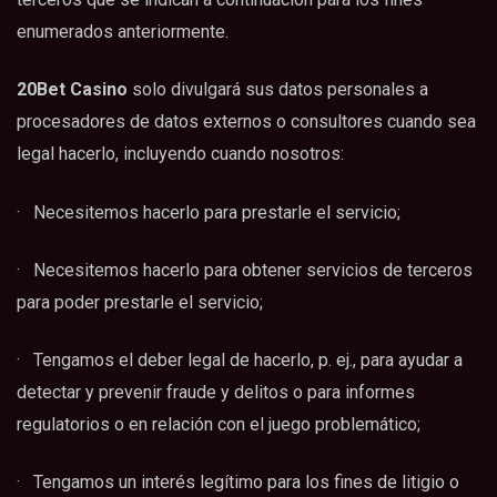
enumerados anteriormente.
20Bet Casino
solo divulgará sus datos personales a
procesadores de datos externos o consultores cuando sea
legal hacerlo, incluyendo cuando nosotros:
· Necesitemos hacerlo para prestarle el servicio;
· Necesitemos hacerlo para obtener servicios de terceros
para poder prestarle el servicio;
· Tengamos el deber legal de hacerlo, p. ej., para ayudar a
detectar y prevenir fraude y delitos o para informes
regulatorios o en relación con el juego problemático;
· Tengamos un interés legítimo para los fines de litigio o