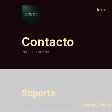
Inicio
Contacto
Inicio
»
Contacto
Soporte
Envíenos un correo electrónico a:
soporte@20betcl