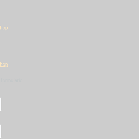
shop
shop
formulario: