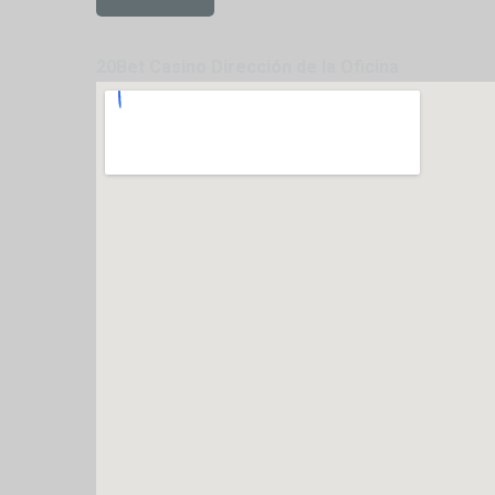
20Bet Casino Dirección de la Oficina